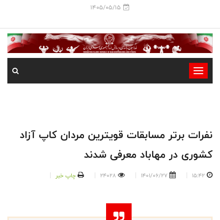
1405/05/15
-
-
-
-
-
نفرات برتر مسابقات قویترین مردان کاپ آزاد
-
کشوری در مهاباد معرفی شدند
15:42
1401/06/27
24028
چاپ خبر