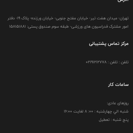
تهران- میدان هفت تیر- خیابان مفتح جنوبی- خیابان ورزنده- پلاک 19- دفتر
امور مشترک فدراسیون های ورزشی- طبقه سوم صندوق پستی: 158151881
مرکز تماس پشتیبانی
تلفن : تلفن : 02191212778
ساعات کار
روزهای عادی:
شنبه الي چهارشنبه : 00: 8 لغايت 16:00
پنج شنبه : تعطیل