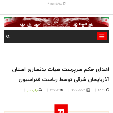
1405/05/18
-
-
-
-
-
اهدای حکم سرپرست هیات بدنسازی استان
-
آذربایجان شرقی توسط ریاست فدراسیون
13:32
1401/05/03
23702
چاپ خبر