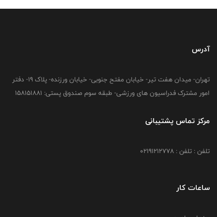
آدرس
تهران- میدان هفت تیر- خیابان مفتح جنوبی- خیابان ورزنده- پلاک 19- دفتر
امور مشترک فدراسیون های ورزشی- طبقه سوم صندوق پستی: 158151881
مرکز تماس پشتیبانی
تلفن : تلفن : 02191212778
ساعات کار