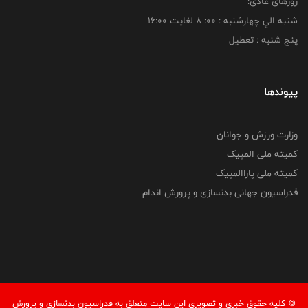
روزهای عادی:
شنبه الي چهارشنبه : 00: 8 لغايت 16:00
پنج شنبه : تعطیل
پیوندها
وزارت ورزش و جوانان
کمیته ملی المپیک
کمیته ملی پاراالمپیک
فدراسیون جهانی بدنسازی و پرورش اندام
© کليه حقوق خبری و تصويری اين سايت متعلق به فدراسيون بدنسازی و پرورش