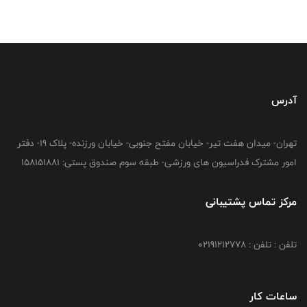
آدرس
تهران- میدان هفت تیر- خیابان مفتح جنوبی- خیابان ورزنده- پلاک 19- دفتر
امور مشترک فدراسیون های ورزشی- طبقه سوم صندوق پستی: 158151881
مرکز تماس پشتیبانی
تلفن : تلفن : 02191212778
ساعات کار