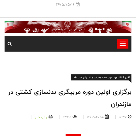
1405/05/16
-
-
-
-
نقی کلانتری، سرپرست هیات مازندران خبر داد:
-
-
برگزاری اولین دوره مربیگری بدنسازی کشتی در
مازندران
16:36
1401/04/25
23212
چاپ خبر