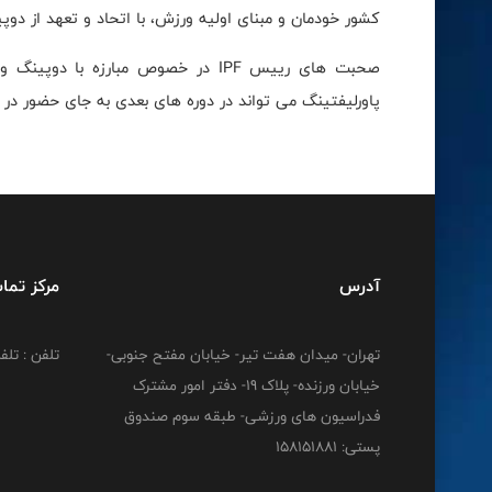
کشور خودمان و مبنای اولیه ورزش، با اتحاد و تعهد از د
صحبت های رییس
IPF
در خصوص مبارزه با دوپینگ و 
پاورلیفتینگ می تواند در دوره های بعدی به جای حضور در 
آدرس
مرکز تما
تهران- میدان هفت تیر- خیابان مفتح جنوبی-
تلفن : تلفن : 12778
خیابان ورزنده- پلاک 19- دفتر امور مشترک
فدراسیون های ورزشی- طبقه سوم صندوق
پستی: 158151881