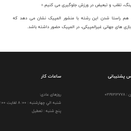
وپینگ، تقلب و تبعیض در ورزش جلوگیری می کنیم.»
هم راستا شدن این رشته با منشور المپیک نشان می دهد که
بازی های جهانی غیرالمپیکی، در المپیک حضور داشته باشد.
س پشتیبانی
ساعات کار
021912
روزهای عادی:
شنبه الي چهارشنبه : 00: 8 لغايت 16:00
پنج شنبه : تعطیل