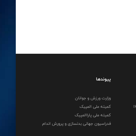
پیوندها
وزارت ورزش و جوانان
کمیته ملی المپیک
کمیته ملی پاراالمپیک
فدراسیون جهانی بدنسازی و پرورش اندام