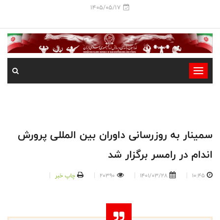
1405/05/17
-
-
-
-
-
سمینار به روزرسانی داوران بین المللی پرورش
-
اندام در رامسر برگزار شد
10:45
1401/03/28
20390
چاپ خبر