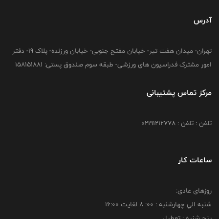
آدرس
تهران- میدان هفت تیر- خیابان مفتح جنوبی- خیابان ورزنده- پلاک 19- دفتر
امور مشترک فدراسیون های ورزشی- طبقه سوم صندوق پستی: 158151881
مرکز تماس پشتیبانی
تلفن : تلفن : 02191212778
ساعات کار
روزهای عادی:
شنبه الي چهارشنبه : 00: 8 لغايت 16:00
پنج شنبه : تعطیل