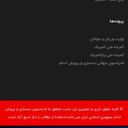
پیوندها
وزارت ورزش و جوانان
کمیته ملی المپیک
کمیته ملی پاراالمپیک
فدراسیون جهانی بدنسازی و پرورش اندام
© کليه حقوق خبری و تصويری اين سايت متعلق به فدراسيون بدنسازی و پرورش
اندام جمهوري اسلامي ايران می باشد.استفاده از مطالب با ذكر منبع آزاد است.