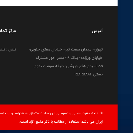
آدرس
مرکز تما
تهران- میدان هفت تیر- خیابان مفتح جنوبی-
تلفن : تلفن : 12778
خیابان ورزنده- پلاک 19- دفتر امور مشترک
فدراسیون های ورزشی- طبقه سوم صندوق
پستی: 158151881
© کليه حقوق خبری و تصويری اين سايت متعلق به فدراسيون بدنسا
ايران می باشد.استفاده از مطالب با ذكر منبع آزاد است.