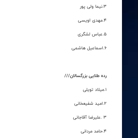
۳
.
نیما ولی پور
۴
.
مهدی اویسی
۵
.
عباس لشگری
۶
.
اسماعیل هاشمی
رده طلایی بزرگسالان///
۱
.
میلاد تویلی
۲
.
امید شفیعخانی
۳
.
علیرضا آقاجانی
۴
.
حامد مردانی