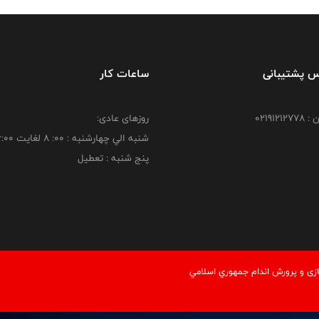
س پشتیبانی
ساعات کار
021912
روزهای عادی:
شنبه الي چهارشنبه : 00: 8 لغايت 16:00
پنج شنبه : تعطیل
زی و پرورش اندام جمهوري اسلامي