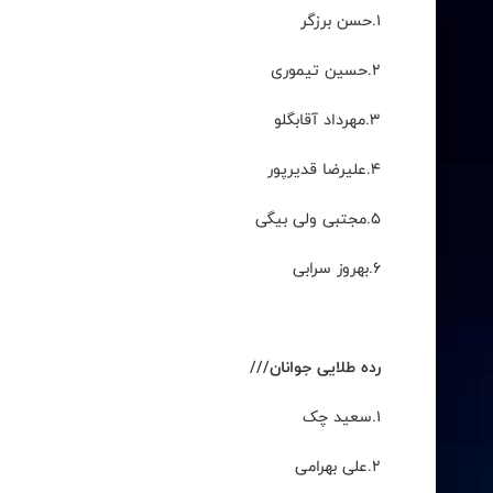
۱
.
حسن برزگر
۲
.
حسین تیموری
۳
.
مهرداد آقابگلو
۴
.
علیرضا قدیرپور
۵
.
مجتبی ولی بیگی
۶
.
بهروز سرابی
رده طلایی جوانان///
۱
.
سعید چک
۲
.
علی بهرامی