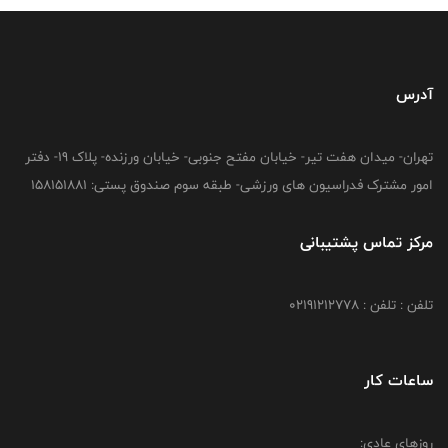
آدرس
تهران- میدان هفت تیر- خیابان مفتح جنوبی- خیابان ورزنده- پلاک 19- دفتر
امور مشترک فدراسیون های ورزشی- طبقه سوم صندوق پستی: 158151881
مرکز تماس پشتیبانی
تلفن : تلفن : 02191212778
ساعات کار
روزهای عادی: