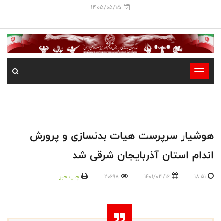
1405/05/15
-
-
-
-
-
هوشیار سرپرست هیات بدنسازی و پرورش
-
اندام استان آذربایجان شرقی شد
18:51
1401/03/16
20698
چاپ خبر