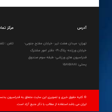
آدرس
مرکز تما
تهران- میدان هفت تیر- خیابان مفتح جنوبی-
تلفن : تلفن : 12778
خیابان ورزنده- پلاک 19- دفتر امور مشترک
فدراسیون های ورزشی- طبقه سوم صندوق
پستی: 158151881
© کليه حقوق خبری و تصويری اين سايت متعلق به فدراسيون بدنسا
ايران می باشد.استفاده از مطالب با ذكر منبع آزاد است.