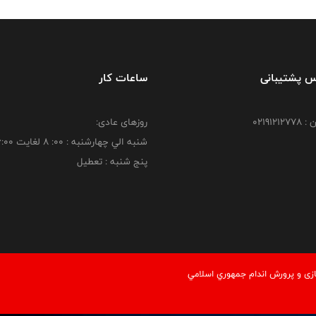
س پشتیبانی
ساعات کار
021912
روزهای عادی:
شنبه الي چهارشنبه : 00: 8 لغايت 16:00
پنج شنبه : تعطیل
زی و پرورش اندام جمهوري اسلامي