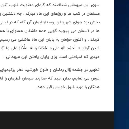
سوی این میهمانی شتافتند که گرمای معنویت قلوب آنان بر 
مسلمان در شب ها و روزهای این ماه مبارک ، چه دلنشین بو
بخش بود هوای شهرها و روستاهایمان آن گاه که در لیالی قدر صد
ها در آسمان می پیچید گویی همه عاشقان همنوای با ه
کردند . و اکنون خرامان به پایان این ماه عاشقی می رسیم و
شدن آوای « الْحَمْدُ لِلَّهِ عَلَی مَا هَدَانَا وَ لَهُ الشُّکْرُ 
عیدی که ضیافتی است برای پایان یافتن این میهمانی .
تطهیر در چشمه زلال رمضان و طلوع خورشید فطر برکیمیای 
عرض می نمایم، بدان امید که خداوند سبحان فطرمان را فاطر
همگان را مورد قبول خویش قرار دهد.