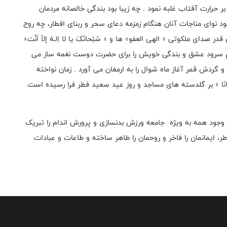
حرارت آفتاب غلبه نمود . چه زیبا بود بندگی خالصانه مردمان
د نوای مناجات آنان هنگام زمزمه دعای سحر و ربنای افطار، چه روح
ای ملکوتی « الهی العفو» ها و « سُبْحانَکَ یا لا اِلـهَ إلاّ اَنْت»
م سرود عشق و بندگی خویش را برای حضرت دوست نغمه ساز می
 گردش قمر آغاز ماه شوال را به ارمغان می آورد . زمان نواخته
عَلَی مَا أَوْلانَا » بر گلدسته های مساجد و روز عید سعید فطر فرا رسیده است.
وجود همه به ویژه جامعه ورزش بدنسازی و پرورش اندام را تبریک
، ایمانمان را فاخر و روحمان را طاهر ساخته و طاعات و عبادات