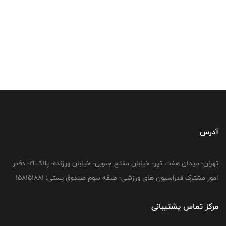
آدرس
تهران- میدان هفت تیر- خیابان مفتح جنوبی- خیابان ورزنده- پلاک 19- دفتر
امور مشترک فدراسیون های ورزشی- طبقه سوم صندوق پستی: 158151881
مرکز تماس پشتیبانی