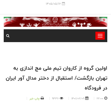
1405/05/16
-
-
-
-
-
اولین گروه از کاروان تیم ملی مچ اندازی به
-
تهران بازگشت/ استقبال از دختر مدال آور ایران
در فرودگاه
22:00
1401/02/09
9336
چاپ خبر