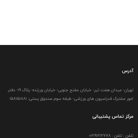
آدرس
تهران- میدان هفت تیر- خیابان مفتح جنوبی- خیابان ورزنده- پلاک 19- دفتر
امور مشترک فدراسیون های ورزشی- طبقه سوم صندوق پستی: 158151881
مرکز تماس پشتیبانی
تلفن : تلفن : 02191212778