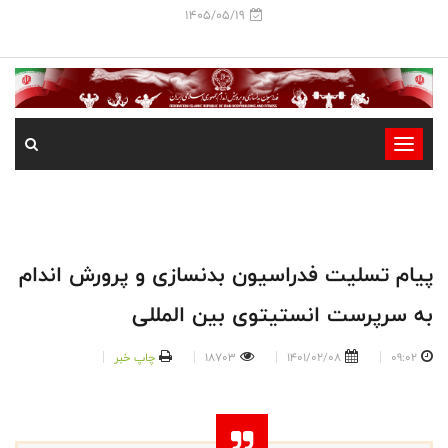
1405/05/19
-
-
-
-
-
پیام تسلیت فدراسیون بدنسازی و پرورش اندام
-
به سرپرست انستیتوی بین المللی
09:02
1401/02/08
18703
چاپ خبر