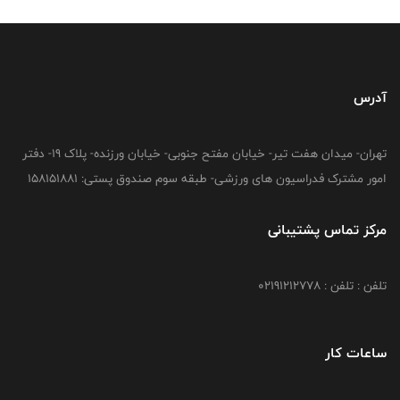
آدرس
تهران- میدان هفت تیر- خیابان مفتح جنوبی- خیابان ورزنده- پلاک 19- دفتر
امور مشترک فدراسیون های ورزشی- طبقه سوم صندوق پستی: 158151881
مرکز تماس پشتیبانی
تلفن : تلفن : 02191212778
ساعات کار