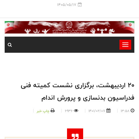
1405/05/17
-
-
-
-
-
20 اردیبهشت، برگزاری نشست کمیته فنی
-
فدراسیون بدنسازی و پرورش اندام
13:58
1401/02/07
6936
چاپ خبر