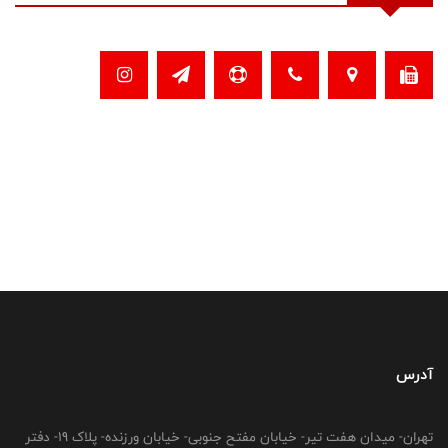
آدرس
تهران- میدان هفت تیر- خیابان مفتح جنوبی- خیابان ورزنده- پلاک 19- دفتر