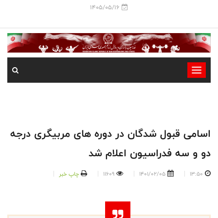
1405/05/16
-
-
-
-
-
اسامی قبول شدگان در دوره های مربیگری درجه
-
دو و سه فدراسیون اعلام شد
13:50
1401/02/05
11609
چاپ خبر