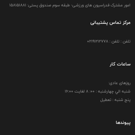
امور مشترک فدراسیون های ورزشی- طبقه سوم صندوق پستی: 158151881
مرکز تماس پشتیبانی
تلفن : تلفن : 02191212778
ساعات کار
روزهای عادی:
شنبه الي چهارشنبه : 00: 8 لغايت 16:00
پنج شنبه : تعطیل
پیوندها