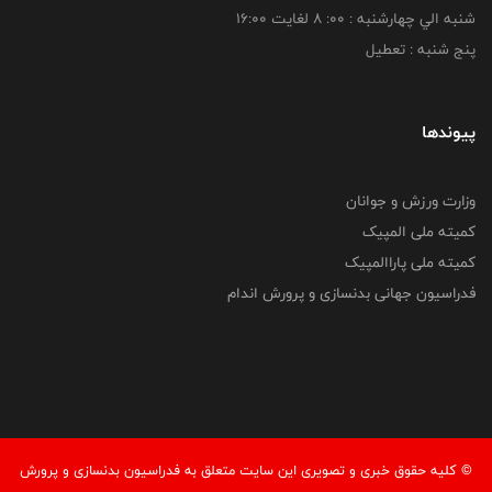
شنبه الي چهارشنبه : 00: 8 لغايت 16:00
پنج شنبه : تعطیل
پیوندها
وزارت ورزش و جوانان
کمیته ملی المپیک
کمیته ملی پاراالمپیک
فدراسیون جهانی بدنسازی و پرورش اندام
© کليه حقوق خبری و تصويری اين سايت متعلق به فدراسيون بدنسازی و پرورش