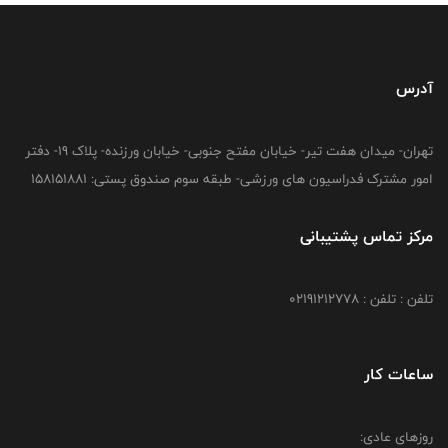
آدرس
تهران- میدان هفت تیر- خیابان مفتح جنوبی- خیابان ورزنده- پلاک 19- دفتر
امور مشترک فدراسیون های ورزشی- طبقه سوم صندوق پستی: 158151881
مرکز تماس پشتیبانی
تلفن : تلفن : 02191212778
ساعات کار
روزهای عادی: