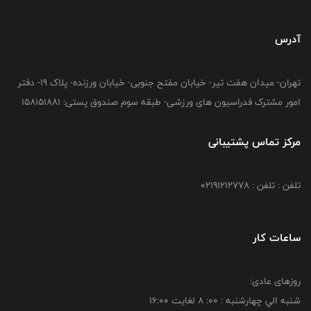
آدرس
تهران- میدان هفت تیر- خیابان مفتح جنوبی- خیابان ورزنده- پلاک 19- دفتر
امور مشترک فدراسیون های ورزشی- طبقه سوم صندوق پستی: 158151881
مرکز تماس پشتیبانی
تلفن : تلفن : 02191212778
ساعات کار
روزهای عادی:
شنبه الي چهارشنبه : 00: 8 لغايت 16:00