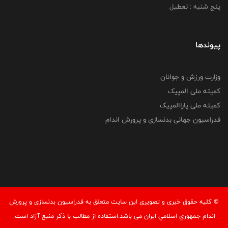
پنج شنبه : تعطیل
پیوندها
وزارت ورزش و جوانان
کمیته ملی المپیک
کمیته ملی پاراالمپیک
فدراسیون جهانی بدنسازی و پرورش اندام
© کليه حقوق خبری و تصويری اين سايت متعلق به فدراسيون بدنسازی و پرورش
اندام جمهوري اسلامي ايران می باشد.استفاده از مطالب با ذكر منبع آزاد است.