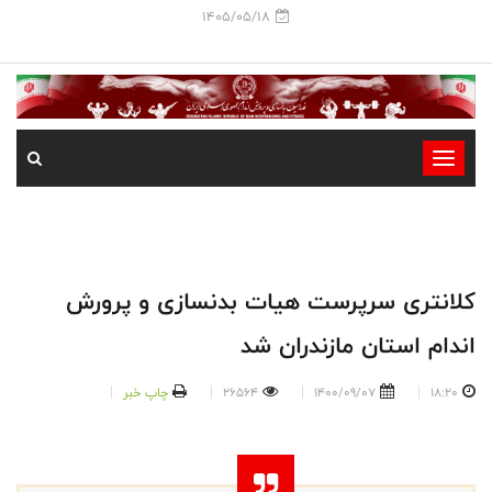
1405/05/18
-
-
-
-
-
کلانتری سرپرست هیات بدنسازی و پرورش
-
اندام استان مازندران شد
18:20
1400/09/07
26564
چاپ خبر