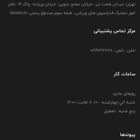
تهران- میدان هفت تیر- خیابان مفتح جنوبی- خیابان ورزنده- پلاک 19- دفتر
امور مشترک فدراسیون های ورزشی- طبقه سوم صندوق پستی: 158151881
مرکز تماس پشتیبانی
تلفن : تلفن : 02191212778
ساعات کار
روزهای عادی:
شنبه الي چهارشنبه : 00: 8 لغايت 16:00
پنج شنبه : تعطیل
پیوندها