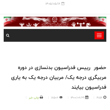
1405/05/16
-
-
-
-
-
حضور رییس فدراسیون بدنسازی در دوره
-
مربیگری درجه یک/ مربیان درجه یک به یاری
فدراسیون بیایند
19:56
1400/06/29
18506
چاپ خبر