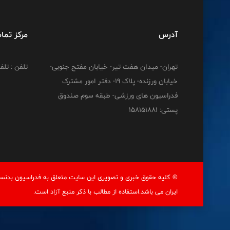
آدرس
مرکز تما
تهران- میدان هفت تیر- خیابان مفتح جنوبی-
تلفن : تلفن : 12778
خیابان ورزنده- پلاک 19- دفتر امور مشترک
فدراسیون های ورزشی- طبقه سوم صندوق
پستی: 158151881
© کليه حقوق خبری و تصويری اين سايت متعلق به فدراسيون بدنسا
ايران می باشد.استفاده از مطالب با ذكر منبع آزاد است.