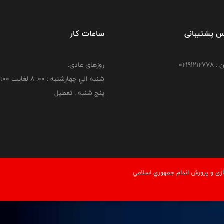
س پشتیبانی
ساعات کار
021912
روزهای عادی:
شنبه الي چهارشنبه : 00: 8 لغايت 16:00
پنج شنبه : تعطیل
زی و پرورش اندام جمهوري اسلامي