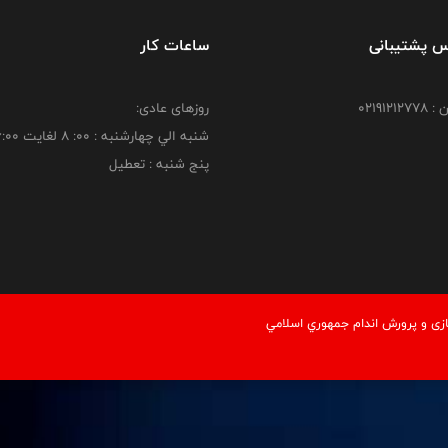
س پشتیبانی
ساعات کار
021912
روزهای عادی:
شنبه الي چهارشنبه : 00: 8 لغايت 16:00
پنج شنبه : تعطیل
زی و پرورش اندام جمهوري اسلامي