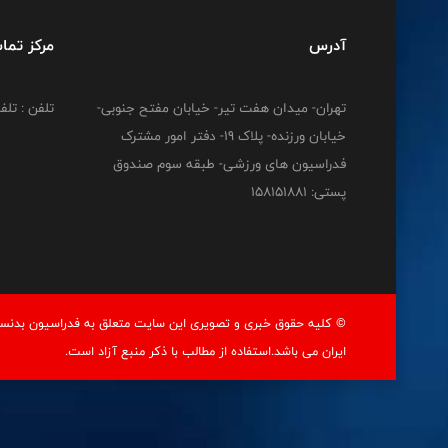
آدرس
مرکز تما
تهران- میدان هفت تیر- خیابان مفتح جنوبی-
تلفن : تلفن : 12778
خیابان ورزنده- پلاک 19- دفتر امور مشترک
فدراسیون های ورزشی- طبقه سوم صندوق
پستی: 158151881
© کليه حقوق خبری و تصويری اين سايت متعلق به فدراسيون بدنسا
ايران می باشد.استفاده از مطالب با ذكر منبع آزاد است.