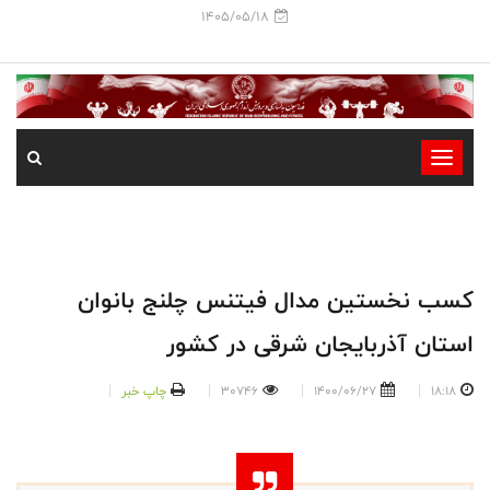
1405/05/18
-
-
-
-
-
کسب نخستین مدال فیتنس چلنج بانوان
-
استان آذربایجان شرقی در کشور
18:18
1400/06/27
30746
چاپ خبر