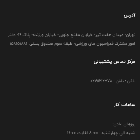
آدرس
تهران- میدان هفت تیر- خیابان مفتح جنوبی- خیابان ورزنده- پلاک 19- دفتر
امور مشترک فدراسیون های ورزشی- طبقه سوم صندوق پستی: 158151881
مرکز تماس پشتیبانی
تلفن : تلفن : 02191212778
ساعات کار
روزهای عادی:
شنبه الي چهارشنبه : 00: 8 لغايت 16:00