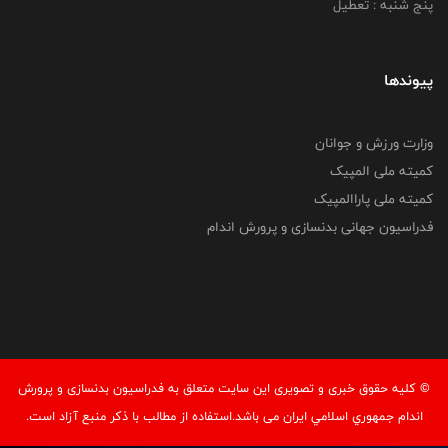
پنج شنبه : تعطیل
پیوندها
وزارت ورزش و جوانان
کمیته ملی المپیک
کمیته ملی پاراالمپیک
فدراسیون جهانی بدنسازی و پرورش اندام
© کليه حقوق خبری و تصويری اين سايت متعلق به فدراسيون بدنسازی و پرورش
اندام جمهوري اسلامي ايران می باشد.استفاده از مطالب با ذكر منبع آزاد است.