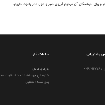
و برای بازماندگان آن مرحوم آرزوی صبر و طول عمر باعزت داریم.
س پشتیبانی
ساعات کار
021912
روزهای عادی:
شنبه الي چهارشنبه : 00: 8 لغايت 16:00
پنج شنبه : تعطیل