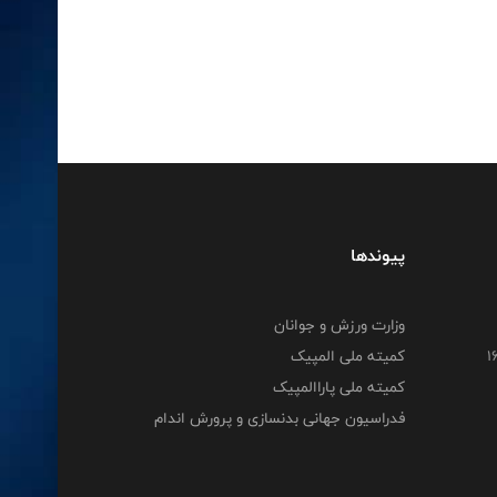
پیوندها
وزارت ورزش و جوانان
کمیته ملی المپیک
کمیته ملی پاراالمپیک
فدراسیون جهانی بدنسازی و پرورش اندام