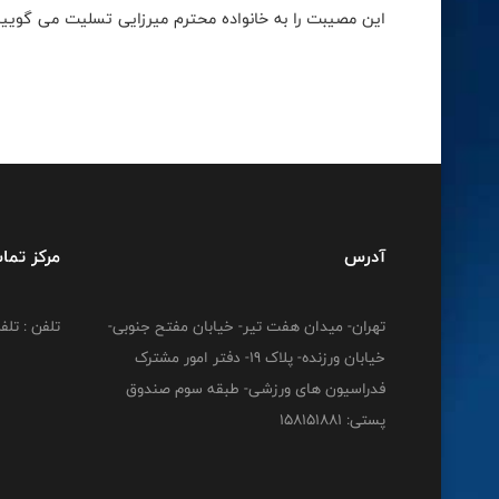
این مصیبت را به خانواده محترم میرزایی تسلیت می گوییم 
آدرس
مرکز تما
تهران- میدان هفت تیر- خیابان مفتح جنوبی-
تلفن : تلفن : 12778
خیابان ورزنده- پلاک 19- دفتر امور مشترک
فدراسیون های ورزشی- طبقه سوم صندوق
پستی: 158151881