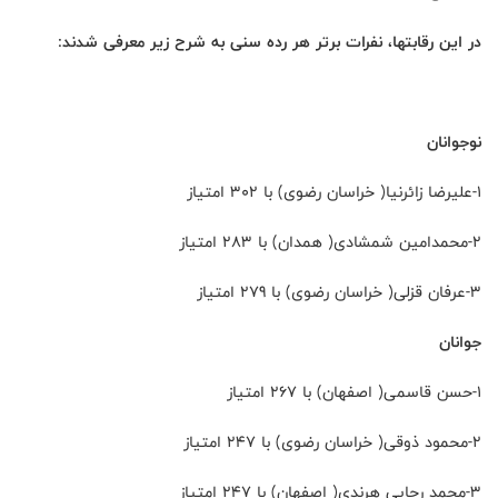
در این رقابتها، نفرات برتر هر رده سنی به شرح زیر معرفی شدند:
نوجوانان
1-علیرضا زائرنیا( خراسان رضوی) با 302 امتیاز
2-محمدامین شمشادی( همدان) با 283 امتیاز
3-عرفان قزلی( خراسان رضوی) با 279 امتیاز
جوانان
1-حسن قاسمی( اصفهان) با 267 امتیاز
2-محمود ذوقی( خراسان رضوی) با 247 امتیاز
3-محمد رجایی هرندی( اصفهان) با 247 امتیاز