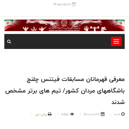
1405/05/16
-
-
-
-
-
معرفی قهرمانان مسابقات فیتنس چلنج
-
باشگاههای مردان کشور/ تیم های برتر مشخص
شدند
00:11
1400/06/26
16956
چاپ خبر