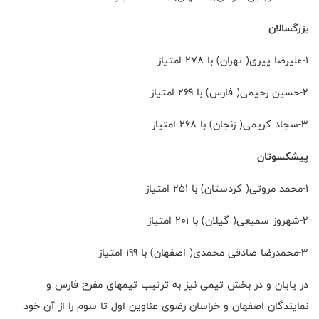
بزرگسالان
1-علیرضا پیری( تهران) با 278 امتیاز
2-حسین رحیمی( فارس) با 269 امتیاز
3-سجاد کریمی( زنجان) با 268 امتیاز
پیشکسوتان
1-محمد مروتی( کردستان) با 251 امتیاز
2-شهروز سمیعی( گیلان) با 201 امتیاز
3-محمدرضا صادقی محمدی( اصفهان) با 199 امتیاز
در پایان و در بخش تیمی نیز به ترتیب تیمهای مفرح فارس و
نمایندگان اصفهان و خراسان رضوی عناوین اول تا سوم را از آن خود