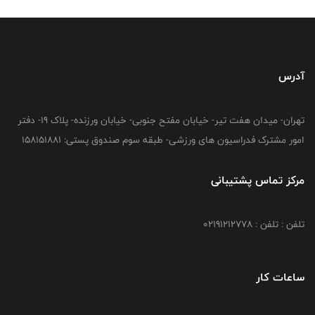
آدرس
تهران- میدان هفت تیر- خیابان مفتح جنوبی- خیابان ورزنده- پلاک 19- دفتر
امور مشترک فدراسیون های ورزشی- طبقه سوم صندوق پستی: 158151881
مرکز تماس پشتیبانی
تلفن : تلفن : 02191212778
ساعات کار