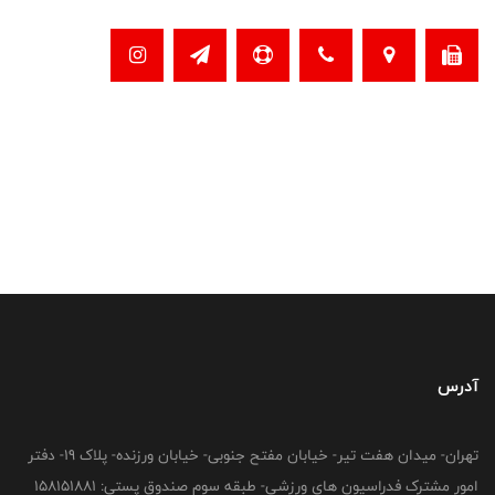
آدرس
تهران- میدان هفت تیر- خیابان مفتح جنوبی- خیابان ورزنده- پلاک 19- دفتر
امور مشترک فدراسیون های ورزشی- طبقه سوم صندوق پستی: 158151881