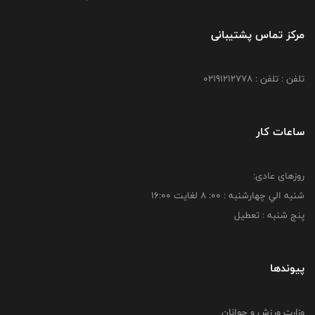
مرکز تماس پشتیبانی
تلفن : تلفن : 02191212778
ساعات کار
روزهای عادی:
شنبه الي چهارشنبه : 00: 8 لغايت 16:00
پنج شنبه : تعطیل
پیوندها
وزارت ورزش و جوانان