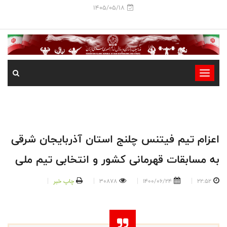
1405/05/18
-
-
-
-
-
اعزام تیم فیتنس چلنج استان آذربایجان شرقی
-
به مسابقات قهرمانی کشور و انتخابی تیم ملی
22:52
1400/06/24
30878
چاپ خبر