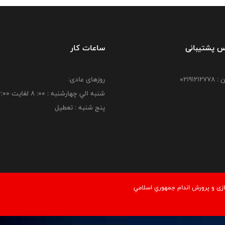
س پشتیبانی
ساعات کار
021912
روزهای عادی:
شنبه الي چهارشنبه : 00: 8 لغايت 16:00
پنج شنبه : تعطیل
زی و پرورش اندام جمهوري اسلامي