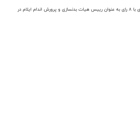
در نهایت و پس از رای گیری از 14 عضو مجمع، محسن پیری با 8 رای به عنوان رییس هیات بدنسازی و پرورش اندام ایلام در