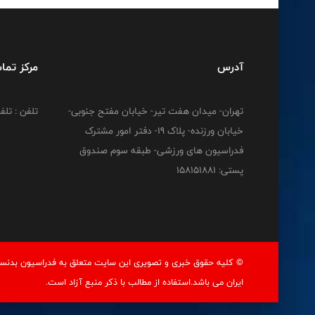
آدرس
مرکز تما
تهران- میدان هفت تیر- خیابان مفتح جنوبی-
تلفن : تلفن : 12778
خیابان ورزنده- پلاک 19- دفتر امور مشترک
فدراسیون های ورزشی- طبقه سوم صندوق
پستی: 158151881
© کليه حقوق خبری و تصويری اين سايت متعلق به فدراسيون بدنسا
ايران می باشد.استفاده از مطالب با ذكر منبع آزاد است.