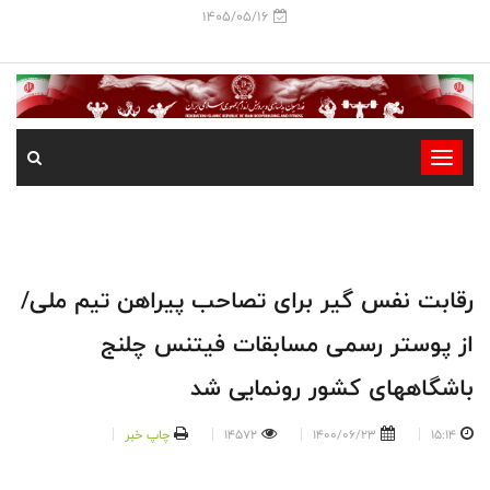
1405/05/16
-
-
-
-
-
رقابت نفس گیر برای تصاحب پیراهن تیم ملی/
-
از پوستر رسمی مسابقات فیتنس چلنج
باشگاههای کشور رونمایی شد
15:14
1400/06/23
14572
چاپ خبر