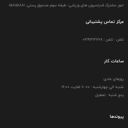
امور مشترک فدراسیون های ورزشی- طبقه سوم صندوق پستی: 158151881
مرکز تماس پشتیبانی
تلفن : تلفن : 02191212778
ساعات کار
روزهای عادی:
شنبه الي چهارشنبه : 00: 8 لغايت 16:00
پنج شنبه : تعطیل
پیوندها