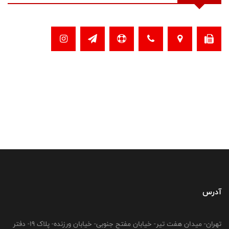
آدرس
تهران- میدان هفت تیر- خیابان مفتح جنوبی- خیابان ورزنده- پلاک 19- دفتر