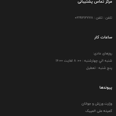
مرکز تماس پشتیبانی
تلفن : تلفن : 02191212778
ساعات کار
روزهای عادی:
شنبه الي چهارشنبه : 00: 8 لغايت 16:00
پنج شنبه : تعطیل
پیوندها
وزارت ورزش و جوانان
کمیته ملی المپیک