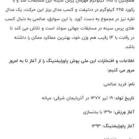
همچنین با 185 کیلوگرم قهرمان پرس سینه این مسابقات شد و با
رکورد 265 کیلوگرم در ددلیفت و کسب مدال برنز این حرکت، یک مدال
نقره نیز در مجموع به دست آورد. با این سوابق، صالحی به دنبال کسب
طلای پرس سینه در مسابقات جهانی سوئد است و تلاش می کند تا
در رقابت با 14 رقیب هم وزن خود، بهترین عملکرد ممکن را داشته
باشد.
اطلاعات و افتخارات این ملی پوش پاورلیفتینگ را از آغاز تا به امروز
مرور می کنیم:
نام:
فرید صالحی
تاریخ تولد:
19 تیر 1377 در آذربایجان شرقی- میانه
آغاز ورزش:
1390 با بدنسازی
آغاز پاورلیفتینگ:
1393