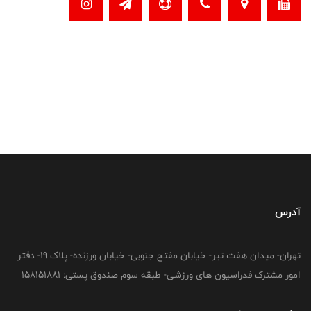
آدرس
تهران- میدان هفت تیر- خیابان مفتح جنوبی- خیابان ورزنده- پلاک 19- دفتر
امور مشترک فدراسیون های ورزشی- طبقه سوم صندوق پستی: 158151881