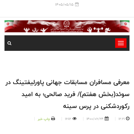
1405/05/15
-
-
-
-
-
معرفی مسافران مسابقات جهانی پاورلیفتینگ در
-
سوئد(بخش هفتم)/ فرید صالحی؛ به امید
رکوردشکنی در پرس سینه
12:21
1400/06/24
16112
چاپ خبر