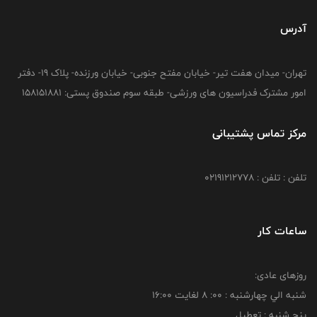
آدرس
تهران- میدان هفت تیر- خیابان مفتح جنوبی- خیابان ورزنده- پلاک 19- دفتر
امور مشترک فدراسیون های ورزشی- طبقه سوم صندوق پستی: 158151881
مرکز تماس پشتیبانی
تلفن : تلفن : 02191212778
ساعات کار
روزهای عادی:
شنبه الي چهارشنبه : 00: 8 لغايت 16:00
پنج شنبه : تعطیل