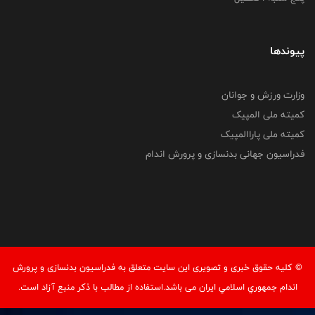
پیوندها
وزارت ورزش و جوانان
کمیته ملی المپیک
کمیته ملی پاراالمپیک
فدراسیون جهانی بدنسازی و پرورش اندام
© کليه حقوق خبری و تصويری اين سايت متعلق به فدراسيون بدنسازی و پرورش
اندام جمهوري اسلامي ايران می باشد.استفاده از مطالب با ذكر منبع آزاد است.