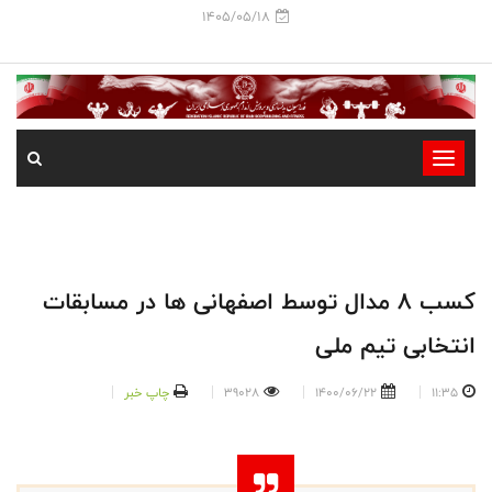
1405/05/18
-
-
-
-
-
کسب 8 مدال توسط اصفهانی ها در مسابقات
-
انتخابی تیم ملی
11:35
1400/06/22
39028
چاپ خبر