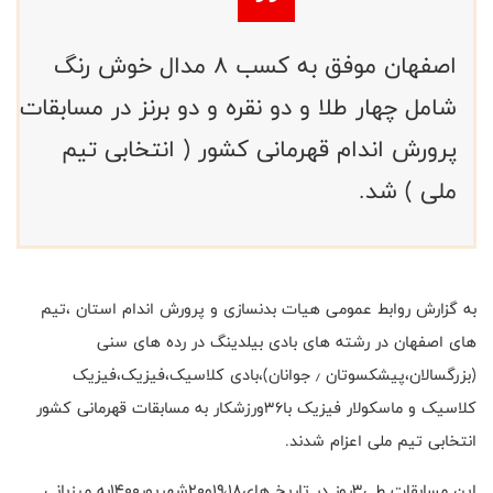
اصفهان موفق به کسب ۸ مدال خوش رنگ
شامل چهار طلا و دو نقره و دو برنز در مسابقات
پرورش اندام قهرمانی کشور ( انتخابی تیم
ملی ) شد.
به گزارش روابط عمومی هیات بدنسازی و پرورش اندام استان ،تیم
های اصفهان در رشته های بادی بیلدینگ در رده های سنی
(بزرگسالان،پیشکسوتان ٫ جوانان)،بادی کلاسیک،فیزیک،فیزیک
کلاسیک و ماسکولار فیزیک با۳۶ورزشکار به مسابقات قهرمانی کشور
انتخابی تیم ملی اعزام شدند.
این مسابقات طی۳روز در تاریخ های۱۹،۱٨و۲۰شهریور۱۴۰۰به میزبانی