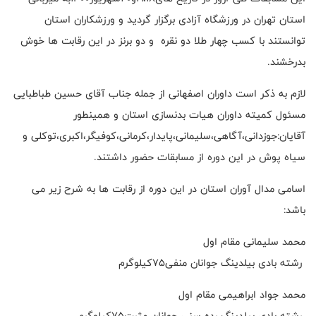
استان تهران در ورزشگاه آزادی برگزار گردید و ورزشکاران استان
توانستند با کسب چهار طلا دو نقره و دو برنز در این رقابت ها خوش
بدرخشند.
لازم به ذکر است داوران اصفهانی از جمله جناب آقای حسین طباطبایی
مسئول کمیته داوران هیات بدنسازی استان و همینطور
آقایان:جوزدانی،آگاهی،سلیمانی،پایدار،کرمانی،کوفیگر،اکبری،توکلی و
سیاه پوش در این دوره از مسابقات حضور داشتند.
اسامی مدال آوران استان در این دوره از رقابت ها به شرح زیر می
باشد:
محمد سلیمانی مقام اول
رشته بادی بیلدینگ جوانان منفی۷۵کیلوگرم
محمد جواد ابراهیمی مقام اول
رشته بادی بیلدینگ رده سنی جوانان مثبت۷۵کیلوگرم