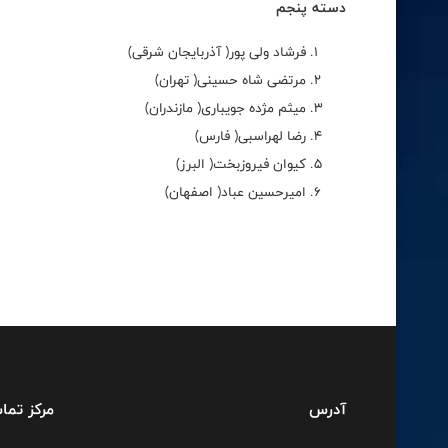
دسته پنجم
فرشاد ولی پور( آذربایجان شرقی)
مرتضی شاه حسینی( تهران)
میثم مژده جویباری( مازندران)
رضا لهراسبی( فارس)
کیوان فیروزبخت( البرز)
امیرحسین عباد( اصفهان)
آدرس
مرکز تما