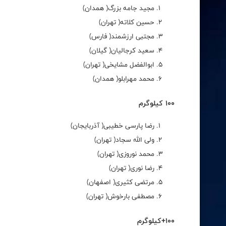
مجید جامه بزرگ( همدان)
حسین کلاته( تهران)
مجتبی ارزشمند( فارس)
سعید کرجالیان( گیلان)
ابوالفضل مشایخی( تهران)
محمد مهرابلو( همدان)
100 کیلوگرم
رضا پارسی خطیبی( آذربایجان)
ولی الله سجاد( تهران)
محمد نوروزی( تهران)
رضا نوری( تهران)
مرتضی کثیری( اصفهان)
مصطفی بارخوش( تهران)
100+کیلوگرم