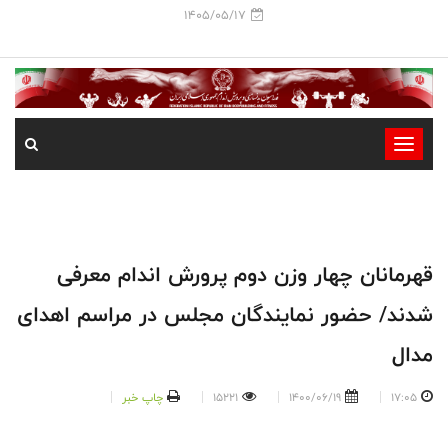
1405/05/17
-
-
-
-
-
قهرمانان چهار وزن دوم پرورش اندام معرفی
-
شدند/ حضور نمایندگان مجلس در مراسم اهدای
مدال
17:05
1400/06/19
15221
چاپ خبر