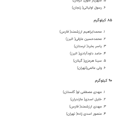
شهریار شول( کرمان)
رسول اولیائی( زنجان)
85 کیلوگرم
محمدابراهیم ارزشمند( فارس)
محمدحسین عارفی( البرز)
یاسر بخرد( لرستان)
حامد داودآبادی( البرز)
سینا هرمزی( گیلان)
ولی عالمی(تهران)
90 کیلوگرم
مهدی مصطفی لو( گلستان)
خلیل اسدی( مازندران)
مهدی ارزشمند( فارس)
منصور اسدی زاده( تهران)