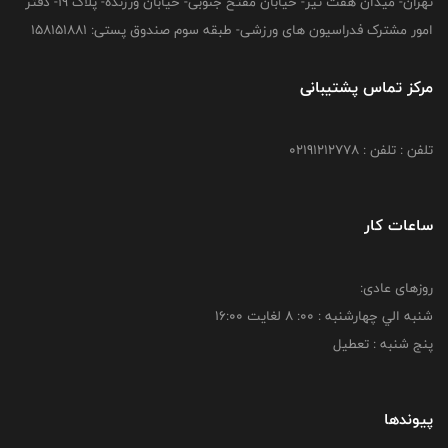
تهران- میدان هفت تیر- خیابان مفتح جنوبی- خیابان ورزنده- پلاک 19- دفتر
امور مشترک فدراسیون های ورزشی- طبقه سوم صندوق پستی: 158151881
مرکز تماس پشتیبانی
تلفن : تلفن : 02191212778
ساعات کار
روزهای عادی:
شنبه الي چهارشنبه : 00: 8 لغايت 16:00
پنج شنبه : تعطیل
پیوندها