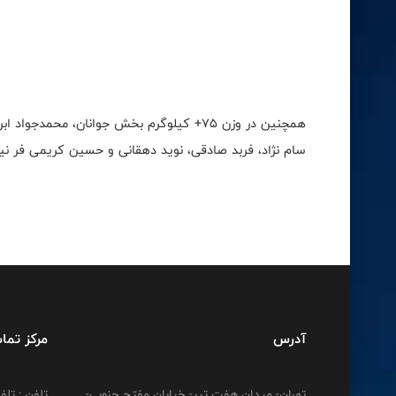
همچنین در وزن 75+ کیلوگرم بخش جوانان، مح
سام نژاد، فربد صادقی، نوید دهقانی و حسین کریمی فر نیز
آدرس
مرکز تما
تهران- میدان هفت تیر- خیابان مفتح جنوبی-
تلفن : تلفن : 12778