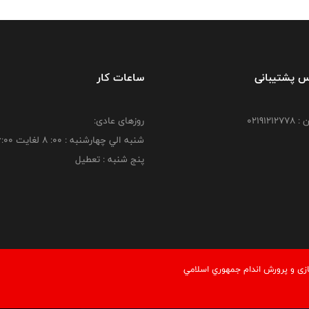
س پشتیبانی
ساعات کار
021912
روزهای عادی:
شنبه الي چهارشنبه : 00: 8 لغايت 16:00
پنج شنبه : تعطیل
زی و پرورش اندام جمهوري اسلامي