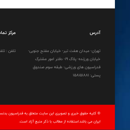
آدرس
مرکز تما
تهران- میدان هفت تیر- خیابان مفتح جنوبی-
تلفن : تلفن : 12778
خیابان ورزنده- پلاک 19- دفتر امور مشترک
فدراسیون های ورزشی- طبقه سوم صندوق
پستی: 158151881
© کليه حقوق خبری و تصويری اين سايت متعلق به فدراسيون بدنسا
ايران می باشد.استفاده از مطالب با ذكر منبع آزاد است.