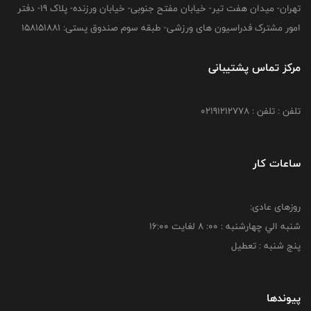
تهران- میدان هفت تیر- خیابان مفتح جنوبی- خیابان ورزنده- پلاک 19- دفتر
امور مشترک فدراسیون های ورزشی- طبقه سوم صندوق پستی: 158151881
مرکز تماس پشتیبانی
تلفن : تلفن : 02191212778
ساعات کار
روزهای عادی:
شنبه الي چهارشنبه : 00: 8 لغايت 16:00
پنج شنبه : تعطیل
پیوندها