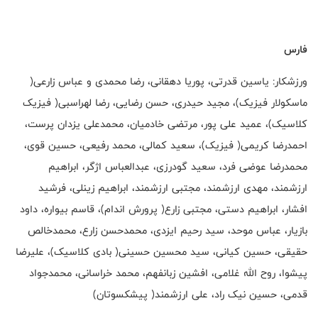
فارس
ورزشکار: یاسین قدرتی، پوریا دهقانی، رضا محمدی و عباس زارعی(
ماسکولار فیزیک)، مجید حیدری، حسن رضایی، رضا لهراسبی( فیزیک
کلاسیک)، عمید علی پور، مرتضی خادمیان، محمدعلی یزدان پرست،
احمدرضا کریمی( فیزیک)، سعید کمالی، محمد رفیعی، حسین قوی،
محمدرضا عوضی فرد، سعید گودرزی، عبدالعباس اژگر، ابراهیم
ارزشمند، مهدی ارزشمند، مجتبی ارزشمند، ابراهیم زینلی، فرشید
افشار، ابراهیم دستی، مجتبی زارع( پرورش اندام)، قاسم بیواره، داود
بازیار، عباس موحد، سید رحیم ایزدی، محمدحسن زارع، محمدخالص
حقیقی، حسین کیانی، سید محسین حسینی( بادی کلاسیک)، علیرضا
پیشوا، روح الله غلامی، افشین زبانفهم، محمد خراسانی، محمدجواد
قدمی، حسین نیک راد، علی ارزشمند( پیشکسوتان)