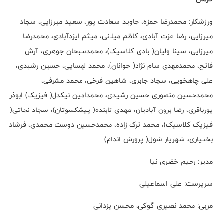
ورزشکار: محمدرضا حمزه، جاوید سعادت پور، سعید میرزایی، سجاد
میرزایی، رضا عزت آبادی، کاظم میلانی، میثم ایزدآبادی، محمدرضا
میرزایی، سینا ولیان( بادی کلاسیک)، محمدسبحان جوهری، آرش
فاتح، محمدمهدی سام نژاد( جوانان)، محمد لهسایی، حسین رشیدی،
علی چاهخویی، سجاد جابری، شاهین فرخی، محمد مشرفی،
محمدحسین منصوری حسین رشیدی، محمدامین نیکدل( فیزیک) ابوذر
پورباقری، رضا برون آبادیان، مهدی تابنده( پیشکسوتان)، سجاد نجاتی(
فیزیک کلاسیک)، محمد ترک زاده، محمدحسین دوست محمدی، فرشاد
بختیاری، شهریار شول( پرورش اندام)
مدیر: رحیم خضری نیا
سرپرست: علی اسماعیلی
مربی: محمد نصیری گوکی، محسن یزدانی