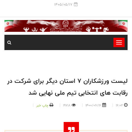
1405/05/17
-
-
-
-
-
لیست ورزشکاران 7 استان دیگر برای شرکت در
-
رقابت های انتخابی تیم ملی نهایی شد
16:02
1400/06/16
19718
چاپ خبر