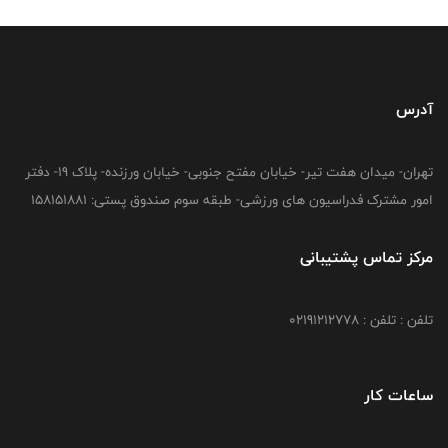
آدرس
تهران- میدان هفت تیر- خیابان مفتح جنوبی- خیابان ورزنده- پلاک 19- دفتر
امور مشترک فدراسیون های ورزشی- طبقه سوم صندوق پستی: 158151881
مرکز تماس پشتیبانی
تلفن : تلفن : 02191212778
ساعات کار