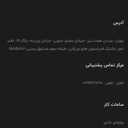
آدرس
تهران- میدان هفت تیر- خیابان مفتح جنوبی- خیابان ورزنده- پلاک 19- دفتر
امور مشترک فدراسیون های ورزشی- طبقه سوم صندوق پستی: 158151881
مرکز تماس پشتیبانی
تلفن : تلفن : 02191212778
ساعات کار
روزهای عادی: