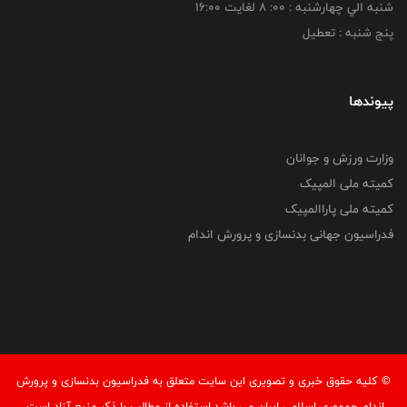
شنبه الي چهارشنبه : 00: 8 لغايت 16:00
پنج شنبه : تعطیل
پیوندها
وزارت ورزش و جوانان
کمیته ملی المپیک
کمیته ملی پاراالمپیک
فدراسیون جهانی بدنسازی و پرورش اندام
© کليه حقوق خبری و تصويری اين سايت متعلق به فدراسيون بدنسازی و پرورش
اندام جمهوري اسلامي ايران می باشد.استفاده از مطالب با ذكر منبع آزاد است.