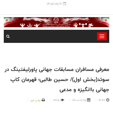
1405/05/16
-
-
-
-
-
معرفی مسافران مسابقات جهانی پاورلیفتینگ در
-
سوئد(بخش اول)/ حسین طالبی؛ قهرمان کاپ
جهانی باانگیزه و مدعی
14:42
1400/06/15
11625
چاپ خبر