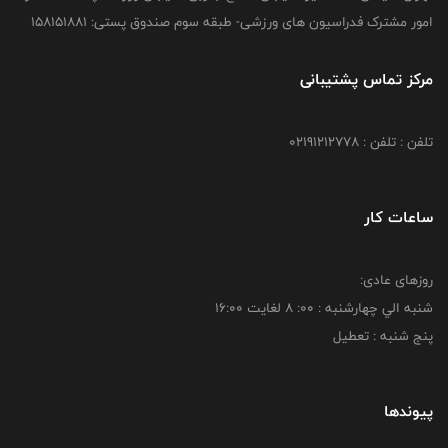
امور مشترک فدراسیون های ورزشی- طبقه سوم صندوق پستی: 158151881
مرکز تماس پشتیبانی
تلفن : تلفن : 02191212778
ساعات کار
روزهای عادی:
شنبه الي چهارشنبه : 00: 8 لغايت 16:00
پنج شنبه : تعطیل
پیوندها