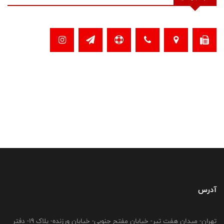
آدرس
تهران- میدان هفت تیر- خیابان مفتح جنوبی- خیابان ورزنده- پلاک 19- دفتر