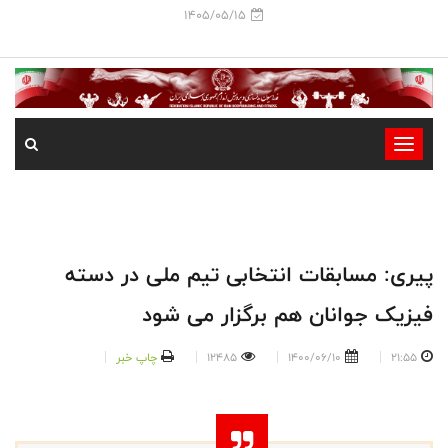
1405/05/15
-
-
-
-
-
پیری: مسابقات انتخابی تیم ملی در دسته
-
فیزیک جوانان هم برگزار می شود
21:55
1400/06/10
12485
چاپ خبر