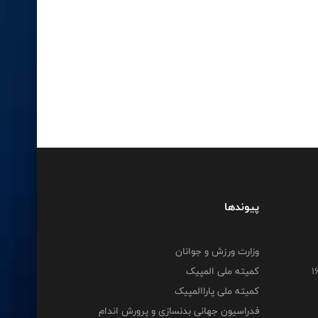
پیوندها
وزارت ورزش و جوانان
کمیته ملی المپیک
کمیته ملی پاراالمپیک
فدراسیون جهانی بدنسازی و پرورش اندام