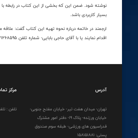
نوشته شود. ضمن این که بخشی از این کتاب در رابطه با م
بسیار کاربردی باشد.
ارجمند در خاتمه درباره نحوه تهیه این کتاب گفت: علاقه 
اقدام نمایند یا با آقای حاجی بابایی- شماره تلفن 09121268595 تماس برقرار نمایند.
آدرس
مرکز تما
تهران- میدان هفت تیر- خیابان مفتح جنوبی-
تلفن : تلفن : 12778
خیابان ورزنده- پلاک 19- دفتر امور مشترک
فدراسیون های ورزشی- طبقه سوم صندوق
پستی: 158151881