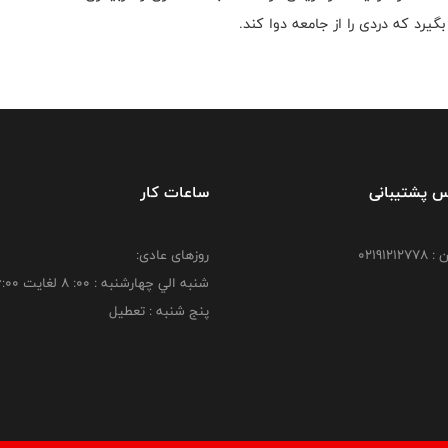
گیرد که دردی را از جامعه دوا کند.
س پشتیبانی
ساعات کار
021912
روزهای عادی:
شنبه الي چهارشنبه : 00: 8 لغايت 16:00
پنج شنبه : تعطیل