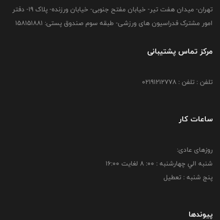
تهران- میدان هفت تیر- خیابان مفتح جنوبی- خیابان ورزنده- پلاک 19- دفتر
امور مشترک فدراسیون های ورزشی- طبقه سوم صندوق پستی: 158151881
مرکز تماس پشتیبانی
تلفن : تلفن : 02191212778
ساعات کار
روزهای عادی:
شنبه الي چهارشنبه : 00: 8 لغايت 16:00
پنج شنبه : تعطیل
پیوندها