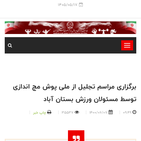
1405/05/17
-
-
-
-
-
برگزاری مراسم تجلیل از ملی پوش مچ اندازی
-
توسط مسئولان ورزش بستان آباد
09:49
1400/06/07
35537
چاپ خبر