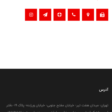
آدرس
تهران- میدان هفت تیر- خیابان مفتح جنوبی- خیابان ورزنده- پلاک 19- دفتر