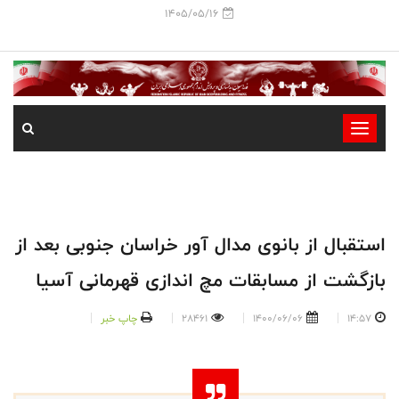
1405/05/16
-
-
-
-
-
استقبال از بانوی مدال آور خراسان جنوبی بعد از
-
بازگشت از مسابقات مچ اندازی قهرمانی آسیا
14:57
1400/06/06
28461
چاپ خبر