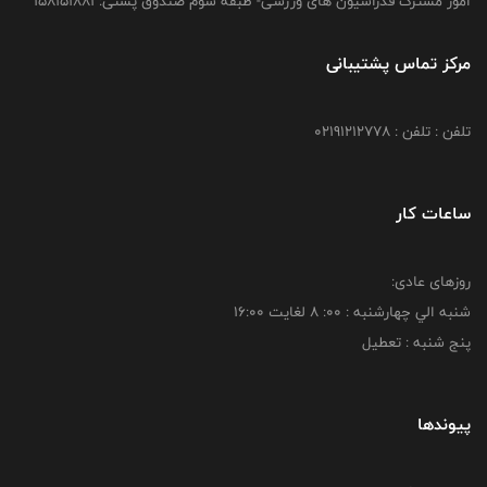
امور مشترک فدراسیون های ورزشی- طبقه سوم صندوق پستی: 158151881
مرکز تماس پشتیبانی
تلفن : تلفن : 02191212778
ساعات کار
روزهای عادی:
شنبه الي چهارشنبه : 00: 8 لغايت 16:00
پنج شنبه : تعطیل
پیوندها