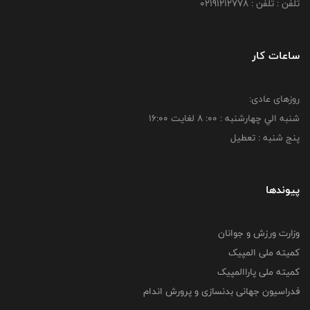
تلفن : تلفن : 02191212778
ساعات کار
روزهای عادی:
شنبه الي چهارشنبه : 00: 8 لغايت 16:00
پنج شنبه : تعطیل
پیوندها
وزارت ورزش و جوانان
کمیته ملی المپیک
کمیته ملی پاراالمپیک
فدراسیون جهانی بدنسازی و پرورش اندام