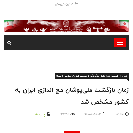
1405/05/17
-
-
-
-
پس از کسب مدال‌های رنگارنگ و کسب عنوان سومی آسیا؛
-
-
زمان بازگشت ملی‌پوشان مچ اندازی ایران به
کشور مشخص شد
17:48
1400/06/02
12933
چاپ خبر