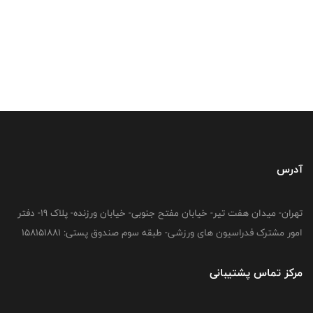
آدرس
تهران- میدان هفت تیر- خیابان مفتح جنوبی- خیابان ورزنده- پلاک 19- دفتر
امور مشترک فدراسیون های ورزشی- طبقه سوم صندوق پستی: 158151881
مرکز تماس پشتیبانی