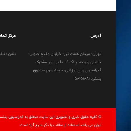
آدرس
مرکز تما
تهران- میدان هفت تیر- خیابان مفتح جنوبی-
تلفن : تلفن : 12778
خیابان ورزنده- پلاک 19- دفتر امور مشترک
فدراسیون های ورزشی- طبقه سوم صندوق
پستی: 158151881
© کليه حقوق خبری و تصويری اين سايت متعلق به فدراسيون بدنسا
ايران می باشد.استفاده از مطالب با ذكر منبع آزاد است.