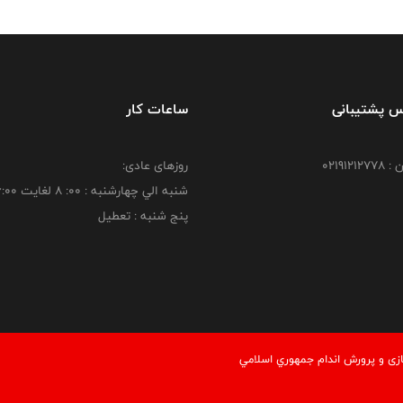
س پشتیبانی
ساعات کار
021912
روزهای عادی:
شنبه الي چهارشنبه : 00: 8 لغايت 16:00
پنج شنبه : تعطیل
زی و پرورش اندام جمهوري اسلامي