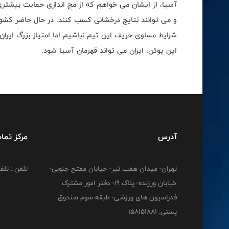
آسیا، از ایشان می خواهم که از مچ اندازی حمایت بیشتری 
و می توانند نتایج درخشانی کسب کنند. در حال حاضر کشور
شرایط مساوی حریف این تیم نباشیم اما امتیاز بزرگ ایران 
این پوئن، ایران می تواند قهرمان آسیا شود.
آدرس
مرکز تما
تهران- میدان هفت تیر- خیابان مفتح جنوبی-
تلفن : تلفن : 12778
خیابان ورزنده- پلاک 19- دفتر امور مشترک
فدراسیون های ورزشی- طبقه سوم صندوق
پستی: 158151881