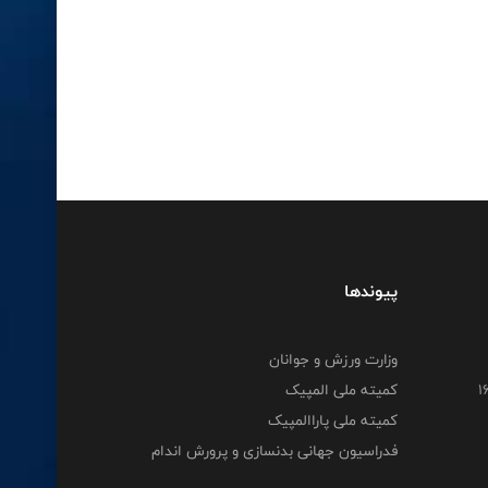
پیوندها
وزارت ورزش و جوانان
کمیته ملی المپیک
کمیته ملی پاراالمپیک
فدراسیون جهانی بدنسازی و پرورش اندام