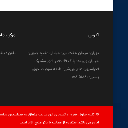
آدرس
مرکز تما
تهران- میدان هفت تیر- خیابان مفتح جنوبی-
تلفن : تلفن : 12778
خیابان ورزنده- پلاک 19- دفتر امور مشترک
فدراسیون های ورزشی- طبقه سوم صندوق
پستی: 158151881
© کليه حقوق خبری و تصويری اين سايت متعلق به فدراسيون بدنسا
ايران می باشد.استفاده از مطالب با ذكر منبع آزاد است.