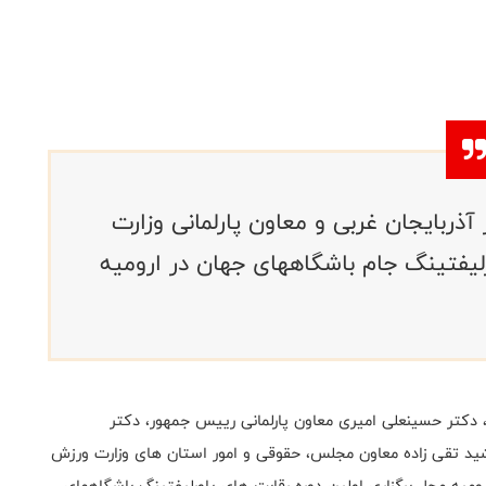
آذربایجان غربی و معاون پارلمانی وزارت
لیفتینگ جام باشگاههای جهان در ارومیه
 دکتر حسینعلی امیری معاون پارلمانی رییس جمهور، دکتر
ید تقی زاده معاون مجلس، حقوقی و امور استان های وزارت ورزش
ه) در سالن 6 هزار نفری غدیر ارومیه محل برگزاری اولین دوره رقابت های پاورلیفتینگ باشگاههای