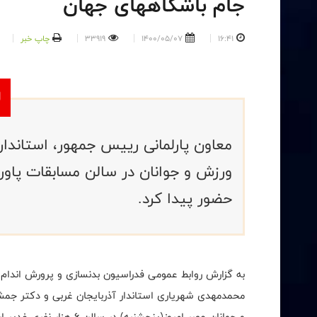
جام باشگاههای جهان
16:41
1400/05/07
33919
چاپ خبر
معاون پارلمانی رییس جمهور، استاندار 
ورزش و جوانان در سالن مسابقات پاور
حضور پیدا کرد.
به گزارش روابط عمومی فدراسیون بدنسازی و پرورش اندام،
محمدمهدی شهریاری استاندار آذربایجان غربی و دکتر جمش
و جوانان عصر امروز(پنجشنب