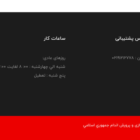
س پشتیبانی
ساعات کار
021912
روزهای عادی:
شنبه الي چهارشنبه : 00: 8 لغايت 16:00
پنج شنبه : تعطیل
زی و پرورش اندام جمهوري اسلامي