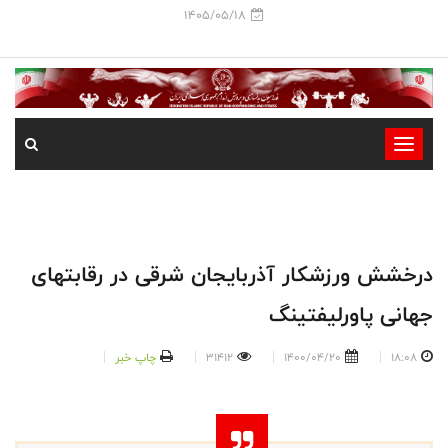
1405/05/18
-
-
-
-
-
درخشش ورزشکار آذربایجان شرقی در رقابتهای
-
جهانی پاورلیفتینگ
18:08
1400/04/20
31412
چاپ خبر