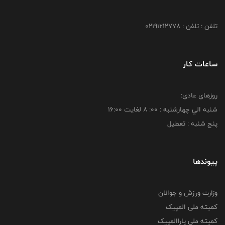
تلفن : تلفن : 02191212778
ساعات کار
روزهای عادی:
شنبه الي چهارشنبه : 00: 8 لغايت 16:00
پنج شنبه : تعطیل
پیوندها
وزارت ورزش و جوانان
کمیته ملی المپیک
کمیته ملی پاراالمپیک