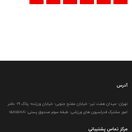
آدرس
تهران- میدان هفت تیر- خیابان مفتح جنوبی- خیابان ورزنده- پلاک 19- دفتر
امور مشترک فدراسیون های ورزشی- طبقه سوم صندوق پستی: 158151881
مرکز تماس پشتیبانی