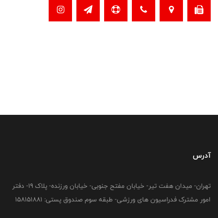
آدرس
تهران- میدان هفت تیر- خیابان مفتح جنوبی- خیابان ورزنده- پلاک 19- دفتر
امور مشترک فدراسیون های ورزشی- طبقه سوم صندوق پستی: 158151881