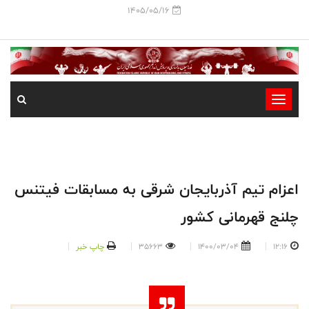
1405/05/16
-
-
-
-
-
اعزام تیم آذربایجان شرقی به مسابقات فیتنس
-
چلنج قهرمانی کشور
12:16
1400/03/04
35663
چاپ خبر