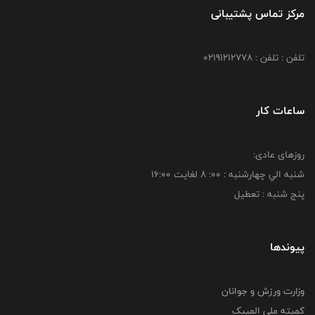
مرکز تماس پشتیبانی
تلفن : تلفن : 02191212778
ساعات کار
روزهای عادی:
شنبه الي چهارشنبه : 00: 8 لغايت 16:00
پنج شنبه : تعطیل
پیوندها
وزارت ورزش و جوانان
کمیته ملی المپیک