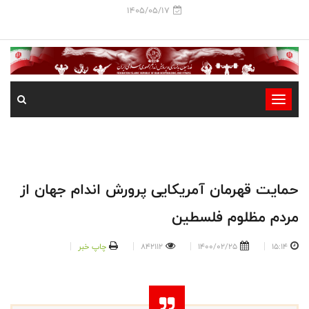
1405/05/17
-
-
-
-
-
حمایت قهرمان آمریکایی پرورش اندام جهان از
-
مردم مظلوم فلسطین
15:14
1400/02/25
842112
چاپ خبر