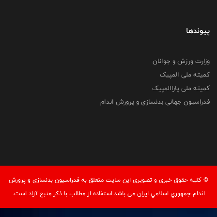
پیوندها
وزارت ورزش و جوانان
کمیته ملی المپیک
کمیته ملی پاراالمپیک
فدراسیون جهانی بدنسازی و پرورش اندام
© کليه حقوق خبری و تصويری اين سايت متعلق به فدراسيون بدنسازی و پرورش
اندام جمهوري اسلامي ايران می باشد.استفاده از مطالب با ذكر منبع آزاد است.