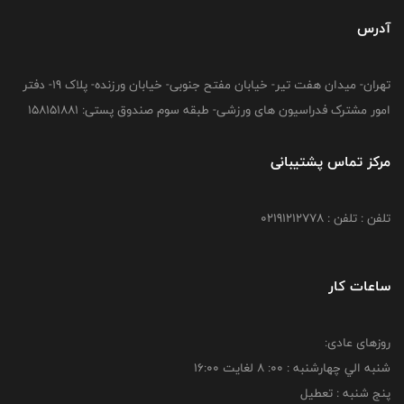
آدرس
تهران- میدان هفت تیر- خیابان مفتح جنوبی- خیابان ورزنده- پلاک 19- دفتر
امور مشترک فدراسیون های ورزشی- طبقه سوم صندوق پستی: 158151881
مرکز تماس پشتیبانی
تلفن : تلفن : 02191212778
ساعات کار
روزهای عادی:
شنبه الي چهارشنبه : 00: 8 لغايت 16:00
پنج شنبه : تعطیل