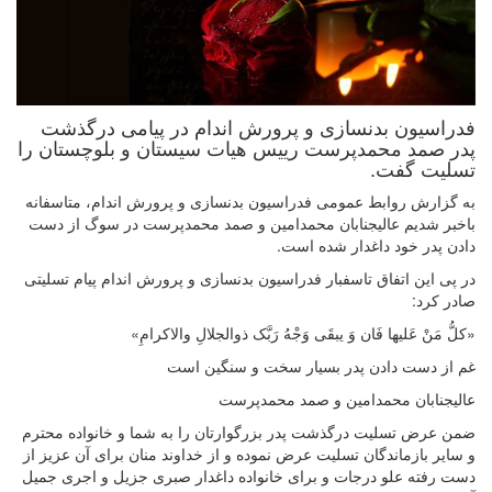
فدراسیون بدنسازی و پرورش اندام در پیامی درگذشت
پدر صمد محمدپرست رییس هیات سیستان و بلوچستان را
تسلیت گفت.
به گزارش روابط عمومی فدراسیون بدنسازی و پرورش اندام، متاسفانه
باخبر شدیم عالیجنابان محمدامین و صمد محمدپرست در سوگ از دست
دادن پدر خود داغدار شده است.
در پی این اتفاق تاسفبار فدراسیون بدنسازی و پرورش اندام پیام تسلیتی
صادر کرد:
«کلُّ مَنْ عَلیها فَان وَ یبقَی وَجْهُ رَبَّک ذوالجلالِ والاکرامِ»
غم از دست دادن پدر بسیار سخت و سنگین است
عالیجنابان محمدامین و صمد محمدپرست
ضمن عرض تسلیت درگذشت پدر بزرگوارتان را به شما و خانواده محترم
و سایر بازماندگان تسلیت عرض نموده و از خداوند منان برای آن عزیز از
دست رفته علو درجات و برای خانواده داغدار صبری جزیل و اجری جمیل