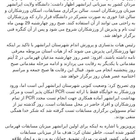
مردان کشور به میزبانی ایرانشهر اظهار داشت: دانشگاه ولایت ایرانشهر
میزبان ورزشکاران است. سالن برگزاری مسابقات، اسکان ورزشکاران و
سالن غذا خوری به صورت متمرکز در دانشگاه قرار دارد که ورزشکاران
به راحتی می توانند از آن استفاده کنند. صبح روز چهارشنبه 29 بهمن ماه
ثبت نام و پذیرش از ورزشکاران شروع می شود و پس از آن کنگره فنی
برگزار خواهد شد.
رئیس هیات بدنسازی و پرورش اندام شهرستان ایرانشهر با تاکید بر اینکه
تنها ورزشکارانی پذیرش می شوند که از هیات استان مربوطه معرفی
نامه داشته باشند، افزود: عصر روز چهارشنبه مدعیان قهرمانی در 2 آیتم
مقدماتی با یکدیگر به رقابت می پردازند و ادامه مرحله مقدماتی صبح
روز پنجشنبه انجام می شود. فینال این رقابت ها صبح جمعه و مراسم
اختتامیه عصر همان روز برگزار خواهد شد.
وی تصریح کرد: وضعیت کنونی شهرستان ایرانشهر آبی است اما، ورود
ورزشکار به خوابگاه فقط با ارائه تست PCR امکان پذیر است و مرکز
بهداشت ایرانشهر آماده همکاری جهت انجام تست مجدد
PCR
از تمام
ورزشکاران و افراد حاضر در محل مسابقات است. روز گذشته نیز از
تمام مسوولین برگزاری مسابقات تست گرفته شد که شکر خدا همگی
منفی بودند.
پرویزپور با اشاره به اینکه برای اولین ایرانشهر میزبان مسابقات قهرمانی
کشور شده است، خاطر نشان کرد: هدف ما از میزبانی مسابقات
قهرمانی کشور قویترین مردان تشویق جوانان به ورزش و ایجاد علاقه