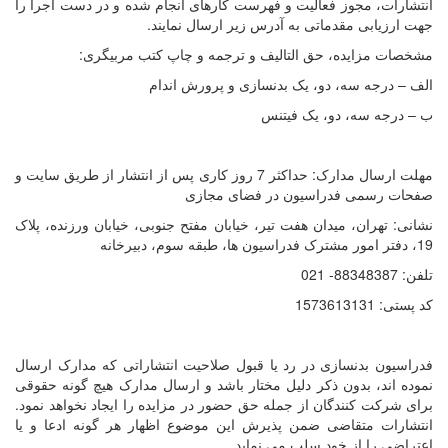
انتشارات، مجوز فعالیت و فهرست کارهای انجام شده و در دست اجرا را
جهت ارزیابی مقدماتی به آدرس زیر ارسال نمایند.
مشخصات مزایده، حق التالیف و ترجمه و چاپ کتب مربیگری:
الف – درجه سه، دو، یک بدنسازی و پرورش اندام
ب – درجه سه، دو، یک فیتنس
مهلت ارسال مدارک: حداکثر 7 روز کاری پس از انتشار از طریق سایت و
صفحات رسمی فدراسیون در فضای مجازی
نشانی: تهران، میدان هفت تیر، خیابان مفتح جنوبی، خیابان ورزنده، پلاک
19، دفتر امور مشترک فدراسیون ها، طبقه سوم، دبیرخانه
تلفن: 88348387- 021
کد پستی: 1573613131
فدراسیون بدنسازی در رد یا قبول صلاحیت انتشاراتی که مدارک ارسال
نموده اند، بدون ذکر دلیل مختار باشد و ارسال مدارک هیچ گونه حقوقی
برای شرکت کنندگان از جمله حق حضور در مزایده را ایجاد نخواهد نمود.
انتشارات متقاضی ضمن پذیرش این موضوع اظهار هر گونه ادعا و یا
اعتراضی را از خود سلب می نماید.