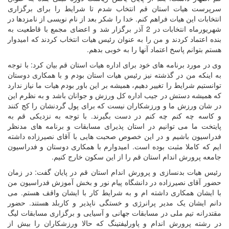
سرپرست هیات استان قم انتخاب شدم تا شرایط را برای برگزاری
انتخابات این هیات فراهم کنم. خدا را شکر بعد از نام نویسی از نامزدها در
شهریورماه انتخابات در 2 آذر برگزار شد و اعضای مجمع با قاطعیت به
بنده اعتماد کردند و من را به عنوان رئیس هیات انتخاب کردند که امیدوار
هستم بتوانم پاسخ اعتماد آنها را به خوبی بدهم.
وی در مورد برنامه های خود برای اداره هیات استان قم بیان کرد: با توجه
به اینکه من در گذشته نیز رئیس هیات استان بودم و با همکاری دوستان
توانستیم شرایط را تغییر دهیم، همیشه بر این باور بودم هیات ما نیاز ندارد
که همیشه دستش در جیب اداره کل ورزش و جوانان باشد و به نظرم این
در شان ورزش ما و ورزشکاران نیست که برای پول گردنشان را کج کنند
و کاسه چه کنم چه کنم در دست بگیرند. با توجه به نزدیکی قم به
پایتخت ما می توانیم در استان پذیرای مسابقات و برنامه های مدنظر
فدراسیون باشیم و در این خصوص صحبت هایی با آقای نصیرزاده داشته
ایم که کاملا مثبت بوده است. امیدوارم با همکاری دوستان و فدراسیون
جامعه پرورش اندام استان قم را از این سکون خارج کنیم.
رئیس هیات بدنسازی و پرورش اندام استان قم در پایان گفت: در زمان
حضور آقای نصیرزاده در دانشگاه پیام نور و بخش آموزش فدراسیون من
با ایشان همکاری داشته ام و به شرایط کار با ایشان واقف هستم. می
دانم ایشان یک مدیر پرانرژی و خستگی ناپذیر و کاربلد هستند. حضور
مقتدرانه تیم ملی در مسابقات جهانی و آسیایی و برگزاری مسابقات لیگ
در رشته پرورش اندام و پاورلیفتینگ که حالا ورزشکاران را بیش از